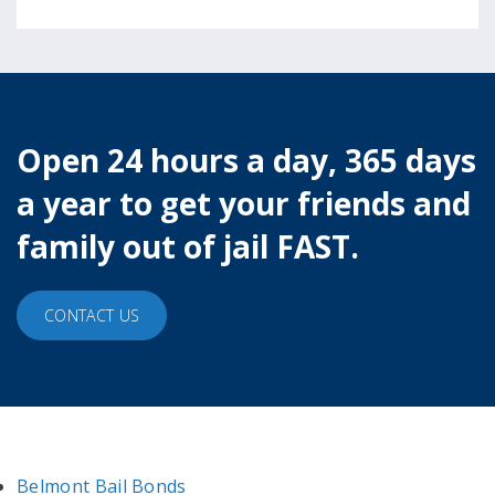
Open 24 hours a day, 365 days
a year to get your friends and
family out of jail FAST.
CONTACT US
Belmont Bail Bonds