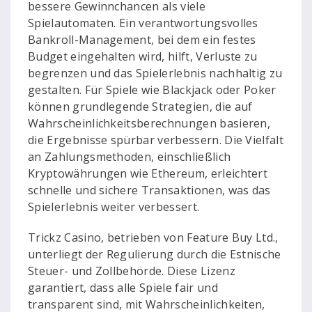
bessere Gewinnchancen als viele
Spielautomaten. Ein verantwortungsvolles
Bankroll-Management, bei dem ein festes
Budget eingehalten wird, hilft, Verluste zu
begrenzen und das Spielerlebnis nachhaltig zu
gestalten. Für Spiele wie Blackjack oder Poker
können grundlegende Strategien, die auf
Wahrscheinlichkeitsberechnungen basieren,
die Ergebnisse spürbar verbessern. Die Vielfalt
an Zahlungsmethoden, einschließlich
Kryptowährungen wie Ethereum, erleichtert
schnelle und sichere Transaktionen, was das
Spielerlebnis weiter verbessert.
Trickz Casino, betrieben von Feature Buy Ltd.,
unterliegt der Regulierung durch die Estnische
Steuer- und Zollbehörde. Diese Lizenz
garantiert, dass alle Spiele fair und
transparent sind, mit Wahrscheinlichkeiten,