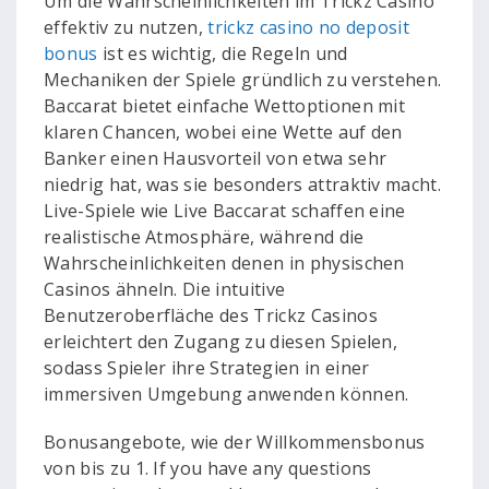
Um die Wahrscheinlichkeiten im Trickz Casino
effektiv zu nutzen,
trickz casino no deposit
bonus
ist es wichtig, die Regeln und
Mechaniken der Spiele gründlich zu verstehen.
Baccarat bietet einfache Wettoptionen mit
klaren Chancen, wobei eine Wette auf den
Banker einen Hausvorteil von etwa sehr
niedrig hat, was sie besonders attraktiv macht.
Live-Spiele wie Live Baccarat schaffen eine
realistische Atmosphäre, während die
Wahrscheinlichkeiten denen in physischen
Casinos ähneln. Die intuitive
Benutzeroberfläche des Trickz Casinos
erleichtert den Zugang zu diesen Spielen,
sodass Spieler ihre Strategien in einer
immersiven Umgebung anwenden können.
Bonusangebote, wie der Willkommensbonus
von bis zu 1. If you have any questions