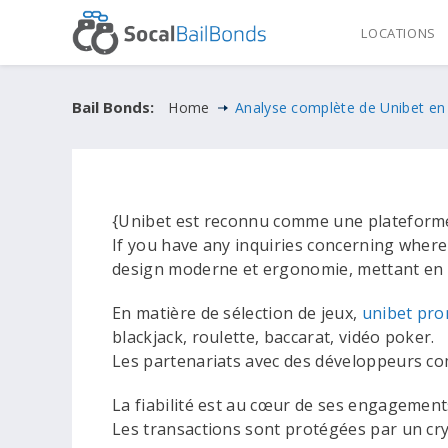
LOCATIONS
Bail Bonds:
Home
Analyse complète de Unibet en 
{Unibet est reconnu comme une plateforme 
If you have any inquiries concerning where
design moderne et ergonomie, mettant en av
En matière de sélection de jeux,
unibet pro
blackjack, roulette, baccarat, vidéo poker.
Les partenariats avec des développeurs c
La fiabilité est au cœur de ses engagements,
Les transactions sont protégées par un cry