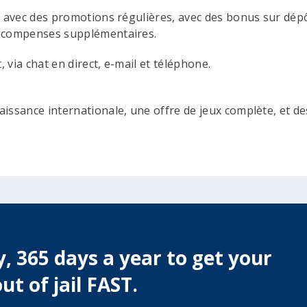
 avec des promotions régulières, avec des bonus sur dépô
récompenses supplémentaires.
via chat en direct, e-mail et téléphone.
ssance internationale, une offre de jeux complète, et de
, 365 days a year to get your
ut of jail FAST.