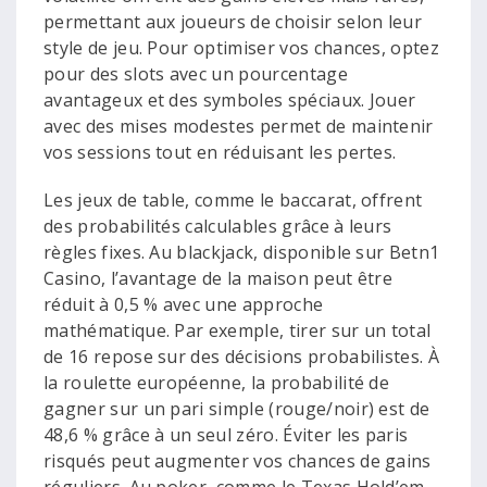
permettant aux joueurs de choisir selon leur
style de jeu. Pour optimiser vos chances, optez
pour des slots avec un pourcentage
avantageux et des symboles spéciaux. Jouer
avec des mises modestes permet de maintenir
vos sessions tout en réduisant les pertes.
Les jeux de table, comme le baccarat, offrent
des probabilités calculables grâce à leurs
règles fixes. Au blackjack, disponible sur Betn1
Casino, l’avantage de la maison peut être
réduit à 0,5 % avec une approche
mathématique. Par exemple, tirer sur un total
de 16 repose sur des décisions probabilistes. À
la roulette européenne, la probabilité de
gagner sur un pari simple (rouge/noir) est de
48,6 % grâce à un seul zéro. Éviter les paris
risqués peut augmenter vos chances de gains