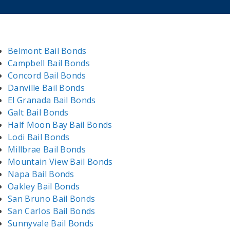
Belmont Bail Bonds
Campbell Bail Bonds
Concord Bail Bonds
Danville Bail Bonds
El Granada Bail Bonds
Galt Bail Bonds
Half Moon Bay Bail Bonds
Lodi Bail Bonds
Millbrae Bail Bonds
Mountain View Bail Bonds
Napa Bail Bonds
Oakley Bail Bonds
San Bruno Bail Bonds
San Carlos Bail Bonds
Sunnyvale Bail Bonds