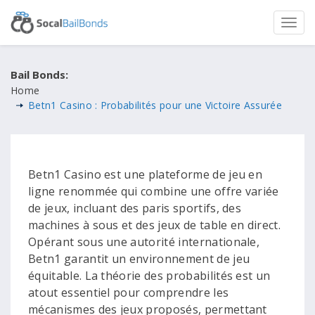
Bail Bonds:
Home
Betn1 Casino : Probabilités pour une Victoire Assurée
Betn1 Casino est une plateforme de jeu en
ligne renommée qui combine une offre variée
de jeux, incluant des paris sportifs, des
machines à sous et des jeux de table en direct.
Opérant sous une autorité internationale,
Betn1 garantit un environnement de jeu
équitable. La théorie des probabilités est un
atout essentiel pour comprendre les
mécanismes des jeux proposés, permettant