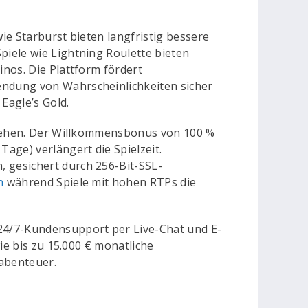
ie Starburst bieten langfristig bessere
piele wie Lightning Roulette bieten
inos. Die Plattform fördert
endung von Wahrscheinlichkeiten sicher
Eagle’s Gold.
rstehen. Der Willkommensbonus von 100 %
age) verlängert die Spielzeit.
 gesichert durch 256-Bit-SSL-
n
während Spiele mit hohen RTPs die
24/7-Kundensupport per Live-Chat und E-
ie bis zu 15.000 € monatliche
labenteuer.