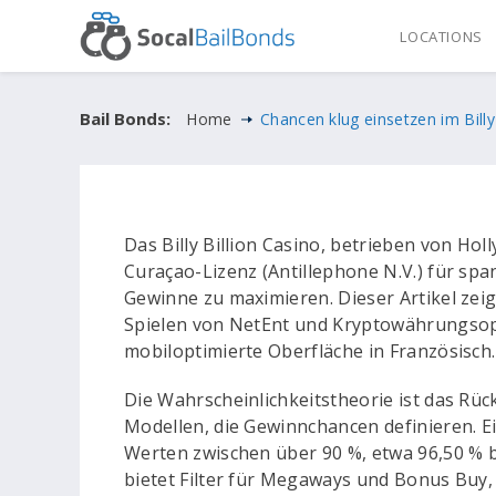
LOCATIONS
Bail Bonds:
Home
Chancen klug einsetzen im Billy
Das Billy Billion Casino, betrieben von Hol
Curaçao-Lizenz (Antillephone N.V.) für spa
Gewinne zu maximieren. Dieser Artikel zei
Spielen von NetEnt und Kryptowährungsopti
mobiloptimierte Oberfläche in Französisch.
Die Wahrscheinlichkeitstheorie ist das Rü
Modellen, die Gewinnchancen definieren. Ei
Werten zwischen über 90 %, etwa 96,50 % b
bietet Filter für Megaways und Bonus Buy,