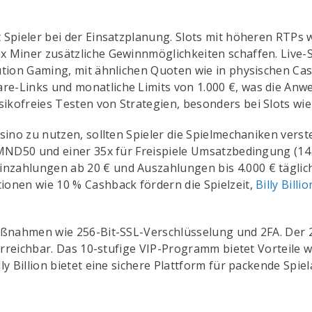
 Spieler bei der Einsatzplanung. Slots mit höheren RTPs w
x Miner zusätzliche Gewinnmöglichkeiten schaffen. Live-S
ution Gaming, mit ähnlichen Quoten wie in physischen Cas
re-Links und monatliche Limits von 1.000 €, was die Anw
kofreies Testen von Strategien, besonders bei Slots wie 
Casino zu nutzen, sollten Spieler die Spielmechaniken ve
 MND50 und einer 35x für Freispiele Umsatzbedingung (14 T
zahlungen ab 20 € und Auszahlungen bis 4.000 € täglich,
ionen wie 10 % Cashback fördern die Spielzeit,
Billy Billio
ßnahmen wie 256-Bit-SSL-Verschlüsselung und 2FA. Der 
 erreichbar. Das 10-stufige VIP-Programm bietet Vorteile w
ly Billion bietet eine sichere Plattform für packende Spie