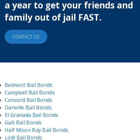
a year to get your friends and
family out of jail FAST.
CONTACT US
Belmont Bail Bonds
Campbell Bail Bonds
Concord Bail Bonds
Danville Bail Bonds
El Granada Bail Bonds
Galt Bail Bonds
Half Moon Bay Bail Bonds
Lodi Bail Bonds