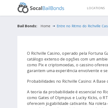
LOCATIONS
Bail Bonds:
Home
Entre no Ritmo do Richville Cas
O Richville Casino, operado pela Fortuna 
catálogo extenso de opções com um ambie
como Pix e criptomoedas, o cassino oferec
garantem uma experiência envolvente e se
Probabilidades no Richville Casino: A Base
A teoria da probabilidade é essencial no Ri
como Gates of Olympus e Lucky Kicks, o RTP
oferecem jogabilidade cativante. Na roleta