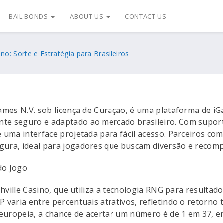
BAIL BONDS
ABOUT US
CONTACT US
ino: Sorte e Estratégia para Brasileiros
Games N.V. sob licença de Curaçao, é uma plataforma de 
nte seguro e adaptado ao mercado brasileiro. Com supo
e uma interface projetada para fácil acesso. Parceiros c
gura, ideal para jogadores que buscam diversão e recom
 do Jogo
chville Casino, que utiliza a tecnologia RNG para resultado
 varia entre percentuais atrativos, refletindo o retorno 
 europeia, a chance de acertar um número é de 1 em 37, e