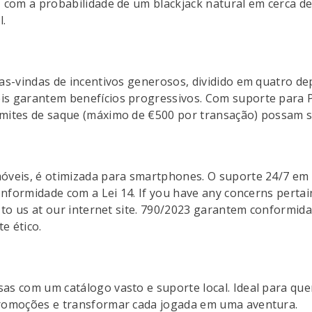
 com a probabilidade de um blackjack natural em cerca de
l.
oas-vindas de incentivos generosos, dividido em quatro 
is garantem benefícios progressivos. Com suporte para 
mites de saque (máximo de €500 por transação) possam se
óveis, é otimizada para smartphones. O suporte 24/7 em 
conformidade com a Lei 14. If you have any concerns perta
 to us at our internet site. 790/2023 garantem conformid
 ético.
as com um catálogo vasto e suporte local. Ideal para que
promoções e transformar cada jogada em uma aventura.