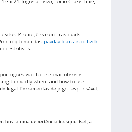
 1 em 21. Jogos ao vivo, como Crazy Time,
depósitos. Promoções como cashback
Pix e criptomoedas,
payday loans in richville
r restritivos.
português via chat e e-mail oferece
ining to exactly where and how to use
ade legal. Ferramentas de jogo responsável,
m busca uma experiência inesquecível, a