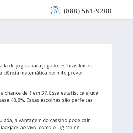
(888) 561-9280
ada de jogos para jogadores brasileiros.
sa ciência matemática permite prever
chance de 1 em 37. Essa estatística ajuda
ase 48,6%. Essas escolhas são perfeitas
lada, a vantagem do cassino pode cair
lackjack ao vivo, como o Lightning