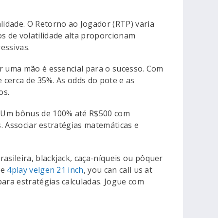
lidade. O Retorno ao Jogador (RTP) varia
s de volatilidade alta proporcionam
essivas.
ar uma mão é essencial para o sucesso. Com
 cerca de 35%. As odds do pote e as
os.
. Um bônus de 100% até R$500 com
s. Associar estratégias matemáticas e
sileira, blackjack, caça-níqueis ou pôquer
se
4play velgen 21 inch
, you can call us at
ara estratégias calculadas. Jogue com