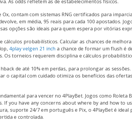
va. As odds refletem as de estabelecimentos físicos.
e Ox, contam com sistemas RNG certificados para imparcia
evolve, em média, 95 reais para cada 100 apostados. Jogo
as opções são ideais para quem espera por vitórias expr
 cálculos probabilísticos. Calcular as chances de melhor
lop,
4play velgen 21 inch
a chance de formar um flush é de
. Os torneios requerem disciplina e cálculos probabilístic
shback de até 10% em perdas, para prolongar as sessões
rar o capital com cuidado otimiza os benefícios das oferta
ndamental para vencer no 4PlayBet. Jogos como Roleta Bra
as. If you have any concerns about where by and how to u
a, suporte 24/7 em português e Pix, o 4PlayBet é ideal p
rtida e controlada.