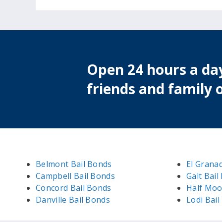
Open 24 hours a day
friends and family o
Belmont Bail Bonds
Campbell Bail Bonds
Galt B
Concord Bail Bonds
Danville Bail Bonds
Lodi B