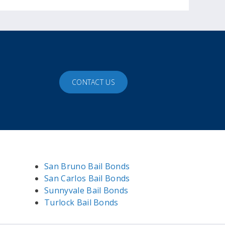
CONTACT US
San Bruno Bail Bonds
San Carlos Bail Bonds
Sunnyvale Bail Bonds
Turlock Bail Bonds