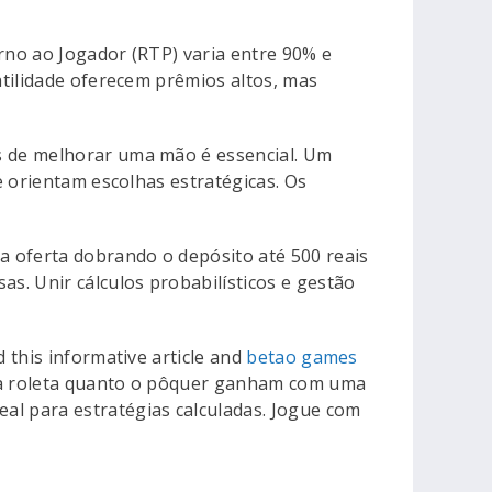
rno ao Jogador (RTP) varia entre 90% e
atilidade oferecem prêmios altos, mas
s de melhorar uma mão é essencial. Um
e orientam escolhas estratégicas. Os
 oferta dobrando o depósito até 500 reais
s. Unir cálculos probabilísticos e gestão
 this informative article and
betao games
o a roleta quanto o pôquer ganham com uma
al para estratégias calculadas. Jogue com