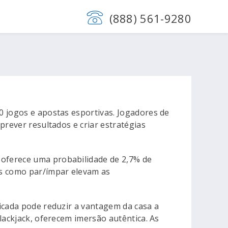
(888) 561-9280
0 jogos e apostas esportivas. Jogadores de
prever resultados e criar estratégias
 oferece uma probabilidade de 2,7% de
os como par/ímpar elevam as
licada pode reduzir a vantagem da casa a
lackjack, oferecem imersão autêntica. As