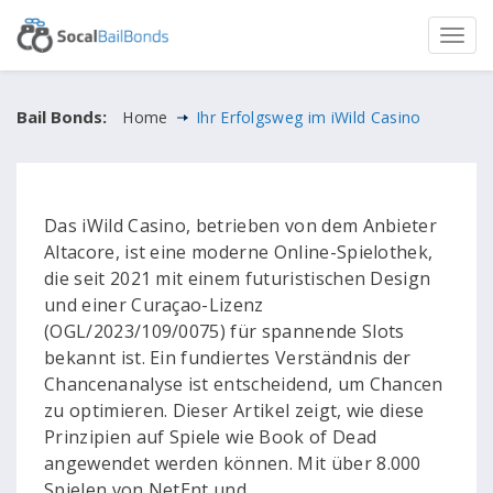
Bail Bonds:
Home
Ihr Erfolgsweg im iWild Casino
Das iWild Casino, betrieben von dem Anbieter
Altacore, ist eine moderne Online-Spielothek,
die seit 2021 mit einem futuristischen Design
und einer Curaçao-Lizenz
(OGL/2023/109/0075) für spannende Slots
bekannt ist. Ein fundiertes Verständnis der
Chancenanalyse ist entscheidend, um Chancen
zu optimieren. Dieser Artikel zeigt, wie diese
Prinzipien auf Spiele wie Book of Dead
angewendet werden können. Mit über 8.000
Spielen von NetEnt und