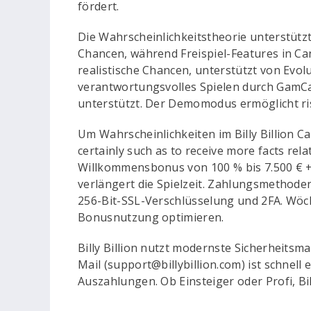
fördert.
Die Wahrscheinlichkeitstheorie unterstützt
Chancen, während Freispiel-Features in Ca
realistische Chancen, unterstützt von Evol
verantwortungsvolles Spielen durch GamCa
unterstützt. Der Demomodus ermöglicht risi
Um Wahrscheinlichkeiten im Billy Billion Ca
certainly such as to receive more facts rela
Willkommensbonus von 100 % bis 7.500 € + 
verlängert die Spielzeit. Zahlungsmethode
256-Bit-SSL-Verschlüsselung und 2FA. Wöch
Bonusnutzung optimieren.
Billy Billion nutzt modernste Sicherheits
Mail (
support@billybillion.com
) ist schnell
Auszahlungen. Ob Einsteiger oder Profi, Bil