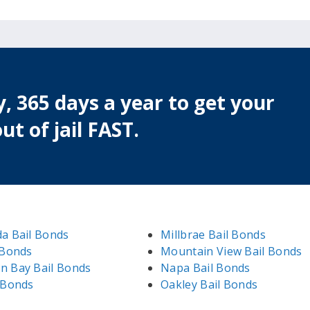
, 365 days a year to get your
ut of jail FAST.
El Granada Bail Bonds
Millbrae Bail Bonds
ail Bonds
Mountain View Bail Bonds
Half Moon Bay Bail Bonds
Napa Bail Bonds
ail Bonds
Oakley Bail Bonds