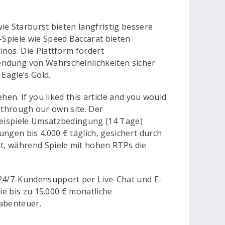
ie Starburst bieten langfristig bessere
-Spiele wie Speed Baccarat bieten
inos. Die Plattform fördert
endung von Wahrscheinlichkeiten sicher
Eagle’s Gold.
hen. If you liked this article and you would
through our own site. Der
reispiele Umsatzbedingung (14 Tage)
ngen bis 4.000 € täglich, gesichert durch
it, während Spiele mit hohen RTPs die
 24/7-Kundensupport per Live-Chat und E-
ie bis zu 15.000 € monatliche
labenteuer.