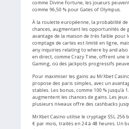
comme Divine Fortune, les joueurs peuvent a
comme 96,50 % pour Gates of Olympus.
À la roulette européenne, la probabilité d
chances, augmentant les opportunités de gai
avantage de la maison de très faible pour 
comptage de cartes est limité en ligne, mai
any inquiries relating to where by and als
en direct, comme Crazy Time, offrent une i
Gaming, où des jackpots progressifs peuven
Pour maximiser les gains au MrXbet Casino, 
propose des paris simples, avec un avantag
stables. Les bonus, comme 100 % jusqu’à 1.
augmentent les chances de gains. Les jeux 
plusieurs niveaux offre des cashbacks jusq
MrXbet Casino utilise le cryptage SSL 256 b
€ par mois, traités en 24 à 48 heures. Un 