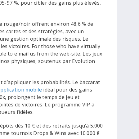
5-97 %, pour cibler des gains plus élevés,
e rouge/noir offrent environ 48,6 % de
s cartes et des stratégies, avec un
 une gestion optimale des risques. Le
les victoires. For those who have virtually
ble to e mail us from the web-site. Les jeux
sinos physiques, soutenus par Evolution
 d’appliquer les probabilités. Le baccarat
pplication mobile
idéal pour des gains
0x, prolongent le temps de jeu et
ilités de victoires. Le programme VIP à
ueurs fidèles.
épôts dès 10 € et des retraits jusqu’à 5.000
comme tournois Drops & Wins avec 10.000 €