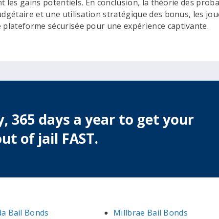
nt les gains potentiels. En conclusion, la théorie des prob
dgétaire et une utilisation stratégique des bonus, les jou
 plateforme sécurisée pour une expérience captivante.
, 365 days a year to get your
ut of jail FAST.
El Granada Bail Bonds
Millbrae Bail Bonds