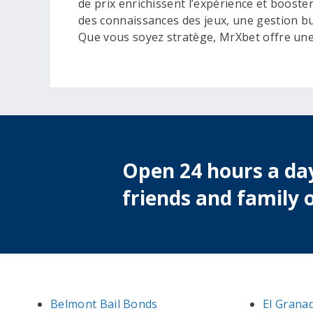
de prix enrichissent l’expérience et booste
des connaissances des jeux, une gestion bu
Que vous soyez stratège, MrXbet offre une
Open 24 hours a day
friends and family o
Belmont Bail Bonds