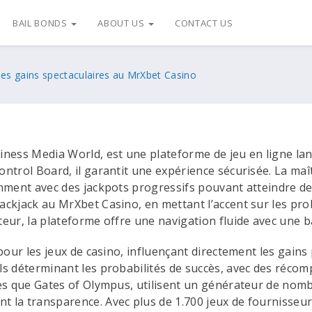
BAIL BONDS
ABOUT US
CONTACT US
 des gains spectaculaires au MrXbet Casino
siness Media World, est une plateforme de jeu en ligne l
ontrol Board, il garantit une expérience sécurisée. La maî
amment avec des jackpots progressifs pouvant atteindre de
ckjack au MrXbet Casino, en mettant l’accent sur les proba
eur, la plateforme offre une navigation fluide avec une ba
 pour les jeux de casino, influençant directement les gains
ls déterminant les probabilités de succès, avec des récom
es que Gates of Olympus, utilisent un générateur de nombr
t la transparence. Avec plus de 1.700 jeux de fournisseu