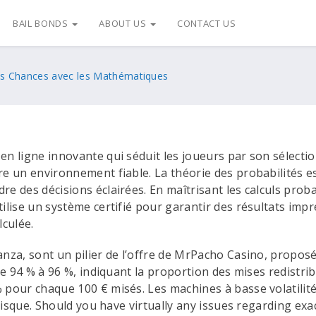
BAIL BONDS
ABOUT US
CONTACT US
os Chances avec les Mathématiques
n ligne innovante qui séduit les joueurs par son sélecti
 un environnement fiable. La théorie des probabilités est
 des décisions éclairées. En maîtrisant les calculs proba
lise un système certifié pour garantir des résultats impré
lculée.
anza, sont un pilier de l’offre de MrPacho Casino, propo
re 94 % à 96 %, indiquant la proportion des mises redistri
pour chaque 100 € misés. Les machines à basse volatilité
 risque. Should you have virtually any issues regarding e