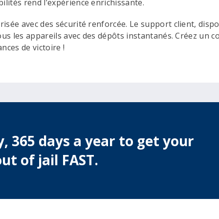
ités rend l’expérience enrichissante.
ée avec des sécurité renforcée. Le support client, dispon
ous les appareils avec des dépôts instantanés. Créez un c
ces de victoire !
, 365 days a year to get your
ut of jail FAST.