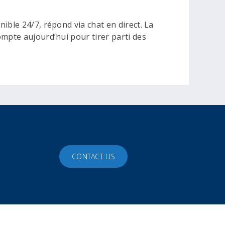
ible 24/7, répond via chat en direct. La
ompte aujourd’hui pour tirer parti des
CONTACT US