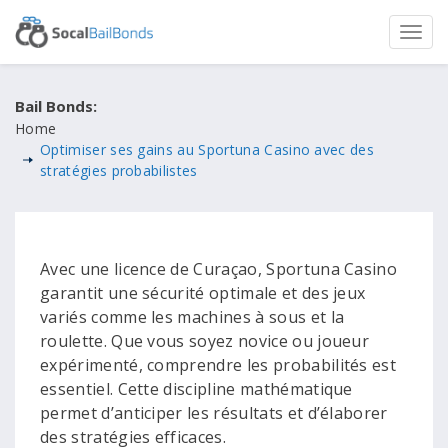
Bail Bonds:
Home
Optimiser ses gains au Sportuna Casino avec des
stratégies probabilistes
Avec une licence de Curaçao, Sportuna Casino
garantit une sécurité optimale et des jeux
variés comme les machines à sous et la
roulette. Que vous soyez novice ou joueur
expérimenté, comprendre les probabilités est
essentiel. Cette discipline mathématique
permet d’anticiper les résultats et d’élaborer
des stratégies efficaces.