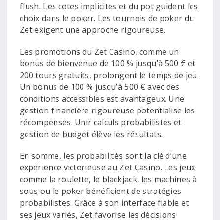
flush. Les cotes implicites et du pot guident les
choix dans le poker. Les tournois de poker du
Zet exigent une approche rigoureuse.
Les promotions du Zet Casino, comme un
bonus de bienvenue de 100 % jusqu’à 500 € et
200 tours gratuits, prolongent le temps de jeu.
Un bonus de 100 % jusqu’à 500 € avec des
conditions accessibles est avantageux. Une
gestion financière rigoureuse potentialise les
récompenses. Unir calculs probabilistes et
gestion de budget élève les résultats.
En somme, les probabilités sont la clé d’une
expérience victorieuse au Zet Casino. Les jeux
comme la roulette, le blackjack, les machines à
sous ou le poker bénéficient de stratégies
probabilistes. Grâce à son interface fiable et
ses jeux variés, Zet favorise les décisions