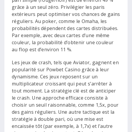
pari simple (rouge/noir) est de environ 49 %
grâce à un seul zéro. Privilégier les paris
extérieurs peut optimiser vos chances de gains
réguliers. Au poker, comme le Omaha, les
probabilités dépendent des cartes distribuées.
Par exemple, avec deux cartes d’une même
couleur, la probabilité d’obtenir une couleur
au flop est d’environ 11 %.
Les jeux de crash, tels que Aviator, gagnent en
popularité sur Powbet Casino grâce à leur
dynamisme. Ces jeux reposent sur un
multiplicateur croissant qui peut s’arrêter à
tout moment. La stratégie clé est de anticiper
le crash. Une approche efficace consiste à
choisir un seuil raisonnable, comme 1,5x, pour
des gains réguliers. Une autre tactique est la
stratégie à double pari, où une mise est
encaissée tôt (par exemple, à 1,7x) et l’autre