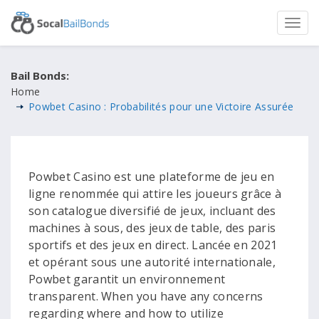
Bail Bonds:
Home
Powbet Casino : Probabilités pour une Victoire Assurée
Powbet Casino est une plateforme de jeu en
ligne renommée qui attire les joueurs grâce à
son catalogue diversifié de jeux, incluant des
machines à sous, des jeux de table, des paris
sportifs et des jeux en direct. Lancée en 2021
et opérant sous une autorité internationale,
Powbet garantit un environnement
transparent. When you have any concerns
regarding where and how to utilize