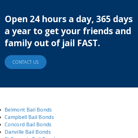
Open 24 hours a day, 365 days
a year to get your friends and
family out of jail FAST.
CONTACT US
Belmont Bail Bonds
Campbell Bail Bonds
Concord Bail Bonds
Danville Bail Bonds