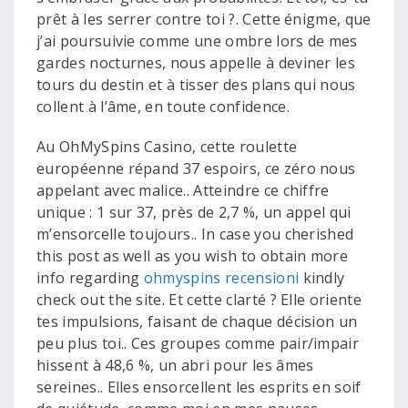
prêt à les serrer contre toi ?. Cette énigme, que
j’ai poursuivie comme une ombre lors de mes
gardes nocturnes, nous appelle à deviner les
tours du destin et à tisser des plans qui nous
collent à l’âme, en toute confidence.
Au OhMySpins Casino, cette roulette
européenne répand 37 espoirs, ce zéro nous
appelant avec malice.. Atteindre ce chiffre
unique : 1 sur 37, près de 2,7 %, un appel qui
m’ensorcelle toujours.. In case you cherished
this post as well as you wish to obtain more
info regarding
ohmyspins recensioni
kindly
check out the site. Et cette clarté ? Elle oriente
tes impulsions, faisant de chaque décision un
peu plus toi.. Ces groupes comme pair/impair
hissent à 48,6 %, un abri pour les âmes
sereines.. Elles ensorcellent les esprits en soif