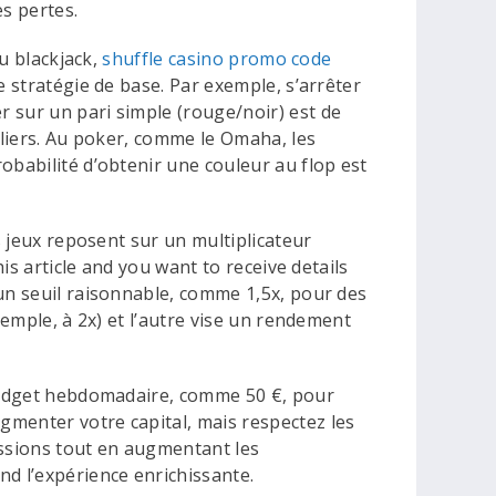
s pertes.
Au blackjack,
shuffle casino promo code
e stratégie de base. Par exemple, s’arrêter
 sur un pari simple (rouge/noir) est de
uliers. Au poker, comme le Omaha, les
obabilité d’obtenir une couleur au flop est
s jeux reposent sur un multiplicateur
is article and you want to receive details
 un seuil raisonnable, comme 1,5x, pour des
xemple, à 2x) et l’autre vise un rendement
n budget hebdomadaire, comme 50 €, pour
gmenter votre capital, mais respectez les
essions tout en augmentant les
d l’expérience enrichissante.