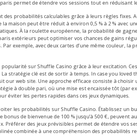
aris permet de étendre vos sessions tout en réduisant le
t des probabilités calculables grâce à leurs règles fixes. 
e la maison peut être réduit à environ 0,5 % à 2 % avec un
iques. À la roulette européenne, la probabilité de gagner
s paris extérieurs peut optimiser vos chances de gains rég
. Par exemple, avec deux cartes d’une même couleur, la pr
n popularité sur Shuffle Casino grâce à leur excitation. Ce
La stratégie clé est de sortir à temps. In case you loved th
it our web site. Une approche efficace consiste à choisir
ratégie à double pari, où une mise est encaissée tôt (par e
ur éviter les pertes rapides dans ces jeux dynamiques.
loiter les probabilités sur Shuffle Casino. Établissez u
le bonus de bienvenue de 100 % jusqu’à 500 €, peuvent au
0x. Préférer des jeux prévisibles permet de étendre vos s
plinée combinée à une compréhension des probabilités ren