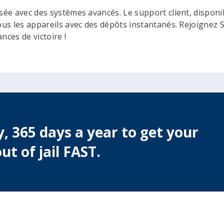
ée avec des systèmes avancés. Le support client, disponibl
us les appareils avec des dépôts instantanés. Rejoignez S
ces de victoire !
, 365 days a year to get your
ut of jail FAST.